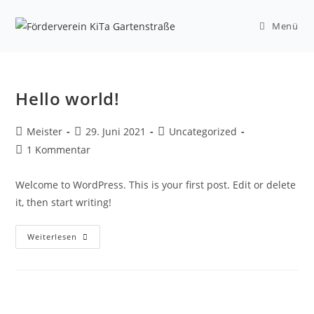
Zum
Inhalt
Menü
springen
Hello world!
Beitrags-
Beitrag
Beitrags-
Meister
29. Juni 2021
Uncategorized
Autor:
veröffentlicht:
Kategorie:
Beitrags-
1 Kommentar
Kommentare:
Welcome to WordPress. This is your first post. Edit or delete
it, then start writing!
Hello
Weiterlesen
world!